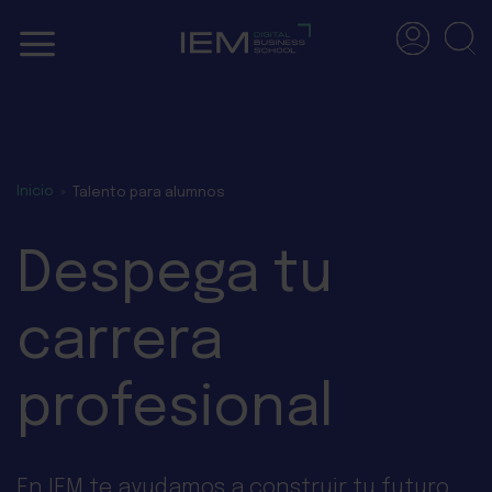
Skip
to
content
Inicio
»
Talento para alumnos
Despega tu
carrera
profesional
En IEM te ayudamos a construir tu futuro