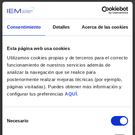
11
%
Consentimiento
Detalles
Acerca de las cookies
del alumnado con prácticas
Esta página web usa cookies
Utilizamos cookies propias y de terceros para el correcto
funcionamiento de nuestros servicios además de
analizar la navegación que se realice para
11
%
posteriormente realizar mejoras técnicas (por ejemplo,
páginas visitadas). Puedes obtener más información y
configurar tus preferencias
AQUÍ.
prácticas remuneradas
Selección
Necesario
de
consentimiento