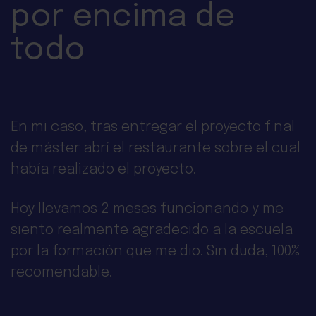
por encima de
todo
En mi caso, tras entregar el proyecto final
Realicé el Máster en Marketing Digital con
de máster abrí el restaurante sobre el cual
ellos y no sólo aprendí mucho de los
había realizado el proyecto.
profesores, que son todos top! Conseguí un
gran trabajo apenas una semana después
Hoy llevamos 2 meses funcionando y me
de haber presentado el trabajo final.
siento realmente agradecido a la escuela
por la formación que me dio. Sin duda, 100%
recomendable.
Isabella Galavís
Digital Marketing Manager