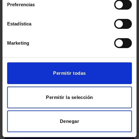
Preferencias
¿Tienes dudas?
Estadística
Marketing
Pago aplazado
Permitir todas
Te lo ponemos fácil. Ofrecemos un servicio
de financiación flexible, queremos que todos
puedan acceder a una formación de calidad y
Permitir la selección
que el dinero no sea un problema.
Denegar