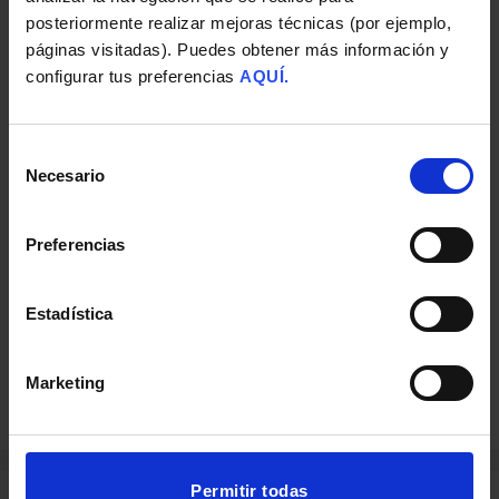
posteriormente realizar mejoras técnicas (por ejemplo,
Redes Sociales
páginas visitadas). Puedes obtener más información y
configurar tus preferencias
AQUÍ.
Comienza tu carrera como Community
Manager.
Selección
Presencial o Streaming
Necesario
de
consentimiento
20h
Preferencias
Financiación
Estadística
Ver Curso
Marketing
Permitir todas