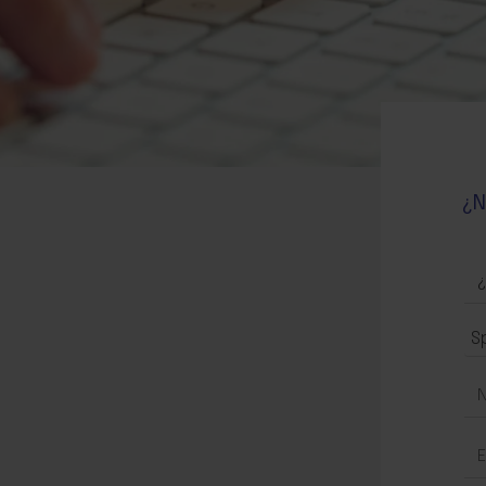
¿N
CO
FO
-
S
TO
LO
CU