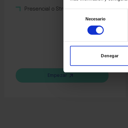
Presencial o Streaming
Selección
Necesario
de
consentimiento
Denegar
Empezar