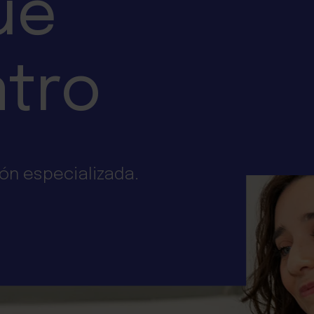
ue
ntro
ón especializada.