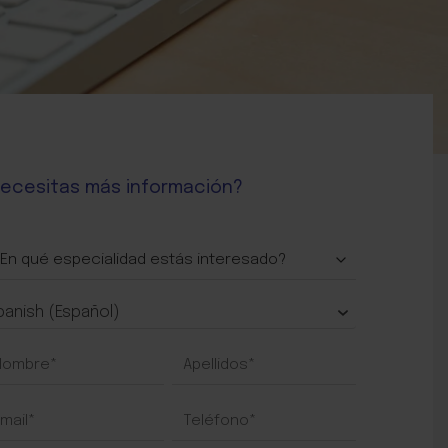
ecesitas más información?
NTACTO
RMACIÓN
panish (Español)
DOS
S
RSOS