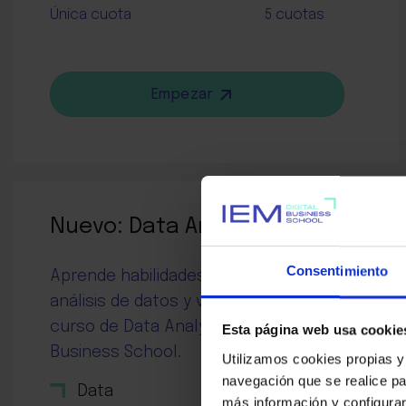
Única cuota
5 cuotas
Empezar
Nuevo: Data Analytics
NUEVO
Consentimiento
Aprende habilidades críticas de
análisis de datos y visualización en el
curso de Data Analytics de IEM
Esta página web usa cookie
Business School.
Utilizamos cookies propias y
navegación que se realice pa
Data
más información y configurar