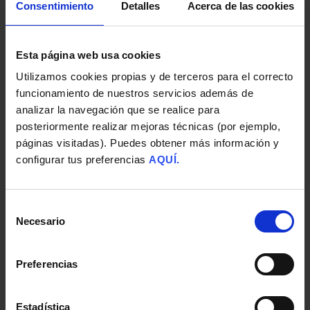
Consentimiento
Detalles
Acerca de las cookies
Esta página web usa cookies
Utilizamos cookies propias y de terceros para el correcto
funcionamiento de nuestros servicios además de
analizar la navegación que se realice para
posteriormente realizar mejoras técnicas (por ejemplo,
páginas visitadas). Puedes obtener más información y
configurar tus preferencias
AQUÍ.
MÁSTER | BUSINESS, MARKETING
Digital Business
Selección
Necesario
de
Conviérte en un profesional digital
consentimiento
con una visión 360º, capaz de
Preferencias
adelantarte a la imparable evolución
del mercado.
Estadística