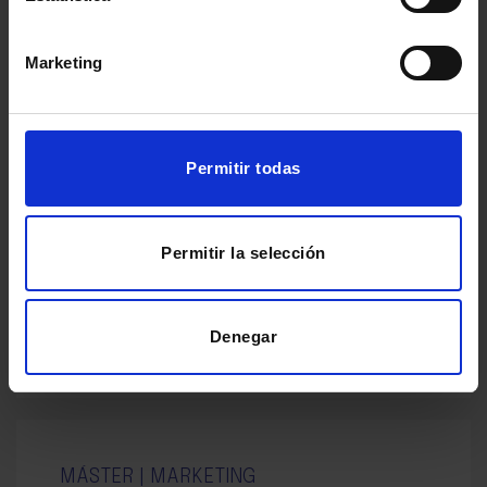
Presencial o Streaming
6 meses
Marketing
Máximo 18 alumnos
Permitir todas
4.490€
410€
Única cuota
12 cuotas
Permitir la selección
Empezar
Denegar
MÁSTER | MARKETING