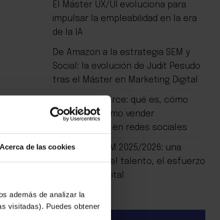
El Máster UX/UI evoluciona para
impulsar la empleabilidad en la era
de la IA
De Amazon a la estrategia SEM y
Social: la evolución de Judit Pesudo
tras el Máster en Marketing Digital
Social Commerce: qué es, cómo
funciona y cómo vender
directamente en redes sociales
Acerca de las cookies
Graduación IEM 2025/2026: una
celebración del talento, el esfuerzo
y el futuro digital
ios además de analizar la
as visitadas). Puedes obtener