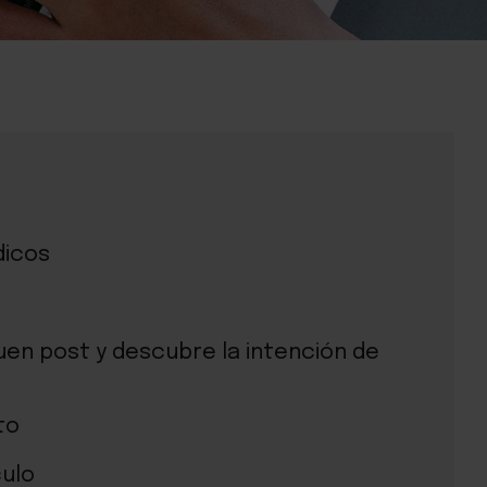
dicos
uen post y descubre la intención de
to
culo