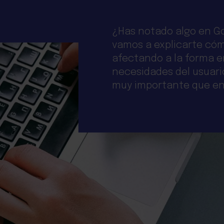
¿Has notado algo en Go
vamos a explicarte cóm
afectando a la forma e
necesidades del usuario
muy importante que ent