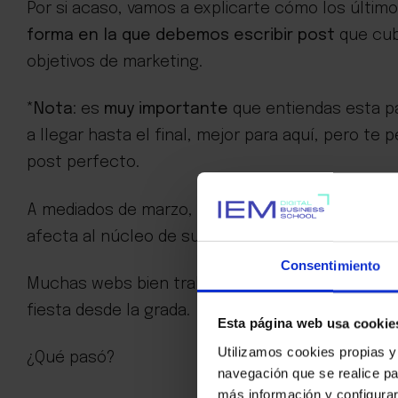
Por si acaso, vamos a explicarte cómo los últim
forma en la que debemos escribir post
que cub
objetivos de marketing.
*Nota
: es
muy importante
que entiendas esta pa
a llegar hasta el final, mejor para aquí, pero te 
post perfecto.
A mediados de marzo, Google desplegó lo que s
afecta al núcleo de su algoritmo y que tiene un
Consentimiento
Muchas webs bien trabajadas a nivel SEO cayeron 
fiesta desde la grada.
Esta página web usa cookie
Utilizamos cookies propias y
¿Qué pasó?
navegación que se realice pa
más información y configurar