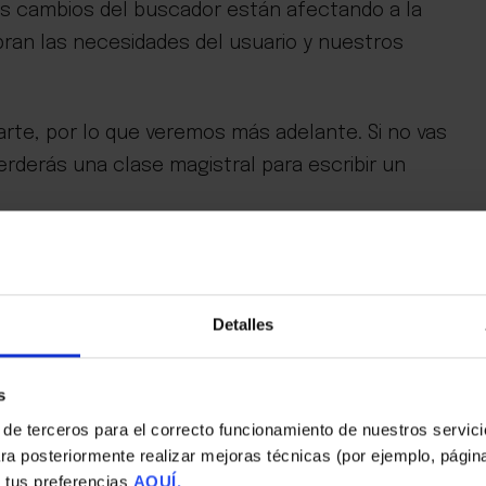
os cambios del buscador están afectando a la
ran las necesidades del usuario y nuestros
rte, por lo que veremos más adelante. Si no vas
perderás una clase magistral para escribir un
e conoce como un core update, aquel que
 impacto mundial.
Detalles
en picado, otras subieron y otras vieron la
s
 de terceros para el correcto funcionamiento de nuestros servic
ra posteriormente realizar mejoras técnicas (por ejemplo, págin
 tus preferencias
AQUÍ.