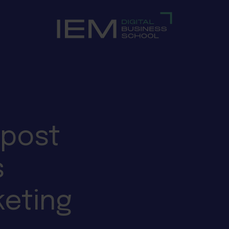
 post
s
keting