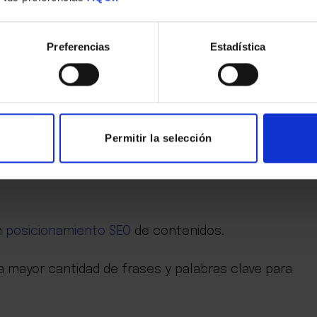
 máxima todavía más real:
Preferencias
Estadística
do y preciso posible.”
Permitir la selección
ículos
n
posicionamiento SEO
de contenidos.
la mayor cantidad de frases y palabras clave para