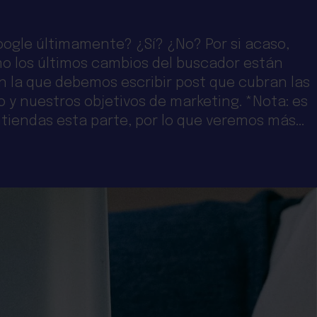
ogle últimamente? ¿Sí? ¿No? Por si acaso,
o los últimos cambios del buscador están
n la que debemos escribir post que cubran las
 y nuestros objetivos de marketing. *Nota: es
iendas esta parte, por lo que veremos más...