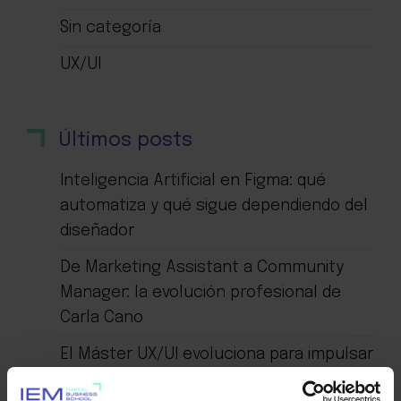
Sin categoría
UX/UI
Últimos posts
Inteligencia Artificial en Figma: qué
automatiza y qué sigue dependiendo del
diseñador
De Marketing Assistant a Community
Manager: la evolución profesional de
Carla Cano
El Máster UX/UI evoluciona para impulsar
la empleabilidad en la era de la IA