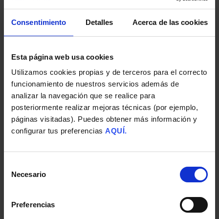
De Amazon a la estrategia SEM y Social:
la evolución de Judit Pesudo tras el
Consentimiento
Detalles
Acerca de las cookies
Máster en Marketing Digital
Social Commerce: qué es, cómo
Esta página web usa cookies
funciona y cómo vender directamente
Utilizamos cookies propias y de terceros para el correcto
en redes sociales
funcionamiento de nuestros servicios además de
analizar la navegación que se realice para
posteriormente realizar mejoras técnicas (por ejemplo,
páginas visitadas). Puedes obtener más información y
configurar tus preferencias
AQUÍ.
Suscríbete a nuestra
newsletter
Selección
Necesario
de
SUSCRIPCIÓN
consentimiento
BLOG
Preferencias