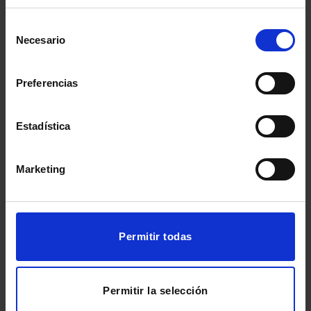
De Marketing Assistant a Community
Selección
Manager: la evolución profesional de
Necesario
de
Carla Cano
consentimiento
Preferencias
El Máster UX/UI evoluciona para impulsar
la empleabilidad en la era de la IA
Estadística
De Amazon a la estrategia SEM y Social:
la evolución de Judit Pesudo tras el
Marketing
Máster en Marketing Digital
Social Commerce: qué es, cómo
funciona y cómo vender directamente
Permitir todas
en redes sociales
Graduación IEM 2025/2026: una
celebración del talento, el esfuerzo y el
Permitir la selección
futuro digital